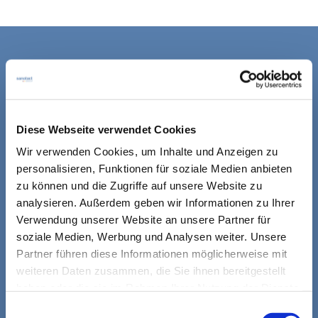
KONTAKT
sanotact GmbH
Diese Webseite verwendet Cookies
Hessenweg 10
Wir verwenden Cookies, um Inhalte und Anzeigen zu
48157 Münster
personalisieren, Funktionen für soziale Medien anbieten
Fon: +49 (0)251 1421.0
zu können und die Zugriffe auf unsere Website zu
Fax: +49 (0)251 142156.339
analysieren. Außerdem geben wir Informationen zu Ihrer
E-Mail:
info@sanotact.de
Verwendung unserer Website an unsere Partner für
soziale Medien, Werbung und Analysen weiter. Unsere
Partner führen diese Informationen möglicherweise mit
MARKEN
weiteren Daten zusammen, die Sie ihnen bereitgestellt
sanotact
haben oder die sie im Rahmen Ihrer Nutzung der Dienste
gesammelt haben.
intact
Einwilligungsauswahl