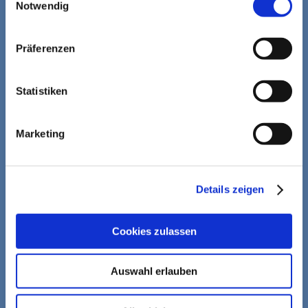
Notwendig
hansal
demosana
Präferenzen
IMPACT
Statistiken
LOHN­HERSTELLUNG
Marketing
Nahrungsergänzungsmittel Entwicklung
Komprimat­lösungen
Details zeigen
Nahrungsergänzungsmittel Vertrieb
Eigene Supplements herstellen
Cookies zulassen
Primär­verpackungen
Sekundärverpackungen
Auswahl erlauben
Konfekt­ionierung und Logistik